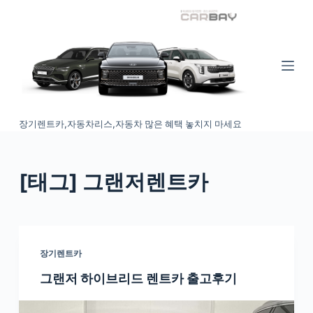
S
k
i
p
t
o
장기렌트카,자동차리스,자동차 많은 혜택 놓치지 마세요
c
o
n
[태그
] 그랜저렌트카
t
e
n
t
장기렌트카
그랜저 하이브리드 렌트카 출고후기