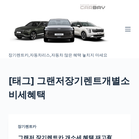
S
k
i
p
t
o
장기렌트카,자동차리스,자동차 많은 혜택 놓치지 마세요
c
o
n
[태그
] 그랜저장기렌트개별소
t
e
비세혜택
n
t
장기렌트카
그랜저 장기렌트카 개소세 혜택 재고有