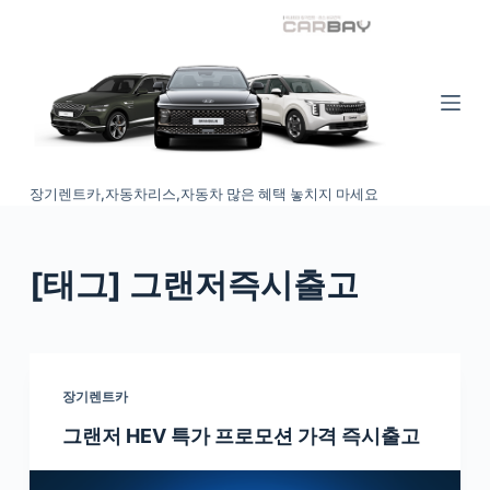
S
k
i
p
t
o
장기렌트카,자동차리스,자동차 많은 혜택 놓치지 마세요
c
o
n
[태그
] 그랜저즉시출고
t
e
n
t
장기렌트카
그랜저 HEV 특가 프로모션 가격 즉시출고