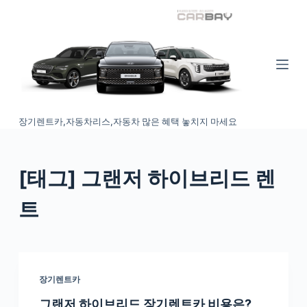
S
k
i
p
t
o
장기렌트카,자동차리스,자동차 많은 혜택 놓치지 마세요
c
o
n
[태그
] 그랜저 하이브리드 렌
t
e
트
n
t
장기렌트카
그랜저 하이브리드 장기렌트카 비용은?