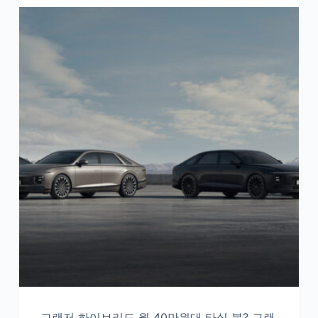
그랜저 하이브리드 월 40만원대 타실 분? 그랜