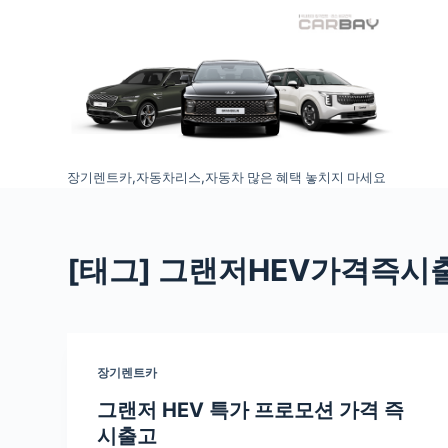
S
k
i
p
t
o
장기렌트카,자동차리스,자동차 많은 혜택 놓치지 마세요
c
o
n
t
[태그
] 그랜저HEV가격즉시
e
n
t
장기렌트카
그랜저 HEV 특가 프로모션 가격 즉
시출고