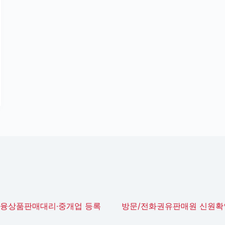
금융상품판매대리·중개업 등록
방문/전화권유판매원 신원확