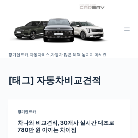
S
k
i
p
t
o
장기렌트카,자동차리스,자동차 많은 혜택 놓치지 마세요
c
o
n
[태그
] 자동차비교견적
t
e
n
t
장기렌트카
차나와 비교견적, 30개사 실시간 대조로
780만 원 아끼는 차이점