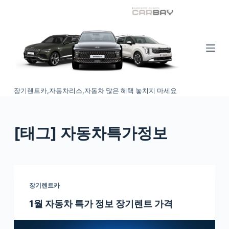
S
k
i
p
t
o
장기렌트카,자동차리스,자동차 많은 혜택 놓치지 마세요
c
o
n
[태그
] 자동차특가정보
t
e
n
t
장기렌트카
1월 자동차 특가 정보 장기렌트 가격