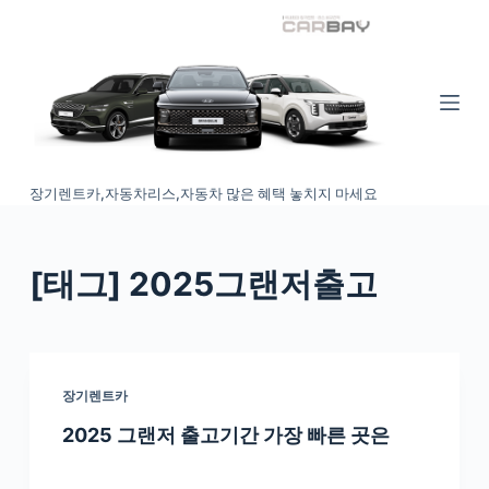
S
k
i
p
t
o
장기렌트카,자동차리스,자동차 많은 혜택 놓치지 마세요
c
o
n
[태그
] 2025그랜저출고
t
e
n
t
장기렌트카
2025 그랜저 출고기간 가장 빠른 곳은