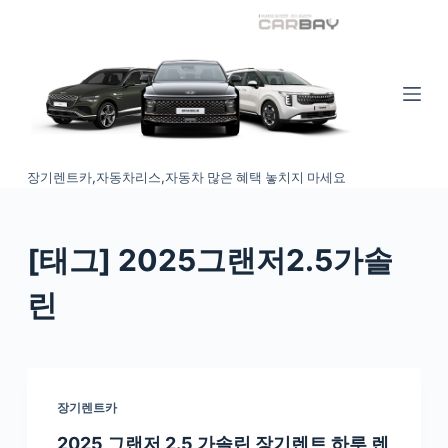
S
k
i
p
t
o
장기렌트카,자동차리스,자동차 많은 혜택 놓치지 마세요
c
o
n
[태그
] 2025그랜저2.5가솔
t
e
린
n
t
장기렌트카
2025 그랜저 2.5 가솔린 장기렌트 하루 렌