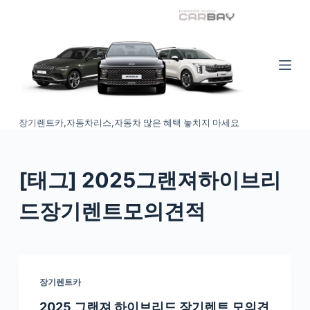
S
k
i
p
t
o
장기렌트카,자동차리스,자동차 많은 혜택 놓치지 마세요
c
o
n
[태그
] 2025그랜져하이브리
t
e
드장기렌트모의견적
n
t
장기렌트카
2025 그랜져 하이브리드 장기렌트 모의견