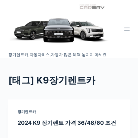
S
k
i
p
t
o
장기렌트카,자동차리스,자동차 많은 혜택 놓치지 마세요
c
o
n
[태그
] K9장기렌트카
t
e
n
t
장기렌트카
2024 K9 장기렌트 가격 36/48/60 조건