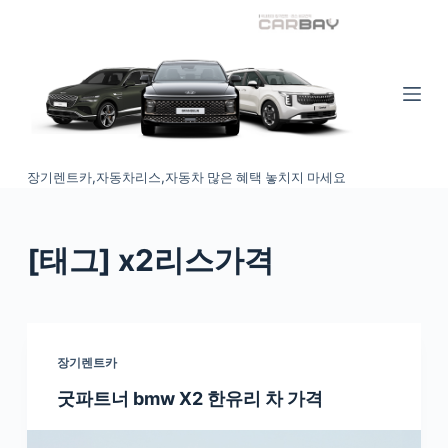
S
k
i
p
t
o
장기렌트카,자동차리스,자동차 많은 혜택 놓치지 마세요
c
o
n
[태그
] x2리스가격
t
e
n
t
장기렌트카
굿파트너 bmw X2 한유리 차 가격