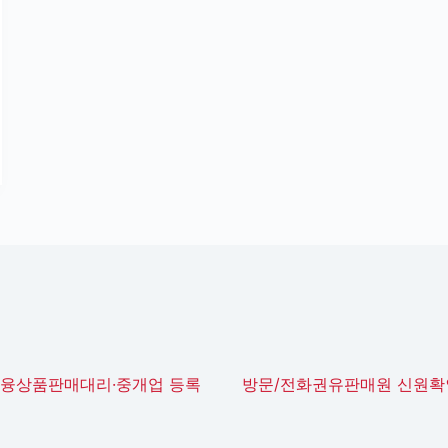
금융상품판매대리·중개업 등록
방문/전화권유판매원 신원확