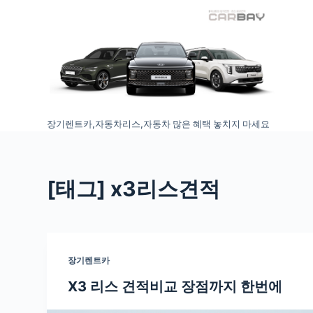
S
k
i
p
t
o
장기렌트카,자동차리스,자동차 많은 혜택 놓치지 마세요
c
o
n
t
[태그
] x3리스견적
e
n
t
장기렌트카
X3 리스 견적비교 장점까지 한번에