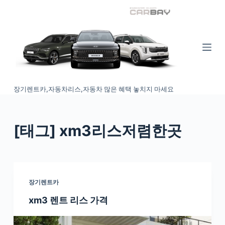
S
k
i
p
t
o
장기렌트카,자동차리스,자동차 많은 혜택 놓치지 마세요
c
o
n
[태그
] xm3리스저렴한곳
t
e
n
t
장기렌트카
xm3 렌트 리스 가격