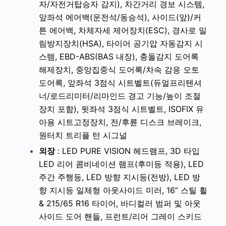
자/자전거탑승자 감지), 차간거리 경보 시스템,
앞좌석 에어백(운전석/동승석), 사이드(앞)/커
튼 에어백, 차체자세 제어장치(ESC), 경사로 밀
림방지장치(HSA), 타이어 공기압 자동감지 시
스템, EBD-ABS(BAS 내장), 충돌감지 도어록
해제장치, 중앙집중식 도어록/차속 감응 오토
도어록, 앞좌석 3점식 시트벨트(듀얼프리텐셔
너/로드리미터/리마인드 경고 기능/높이 조절
장치 포함), 뒷좌석 3점식 시트벨트, ISOFIX 유
아용 시트고정장치, 전/후륜 디스크 브레이크,
원터치 트리플 턴 시그널
외장
:
LED PURE VISION 헤드램프, 3D 타입
LED 리어 콤비네이션 램프(후미등 적용), LED
주간 주행등, LED 방향 지시등(전방), LED 방
향 지시등 일체형 아웃사이드 미러, 16” 스틸 휠
& 215/65 R16 타이어, 바디컬러 범퍼 및 아웃
사이드 도어 핸들, 프런트/리어 그레이 스키드