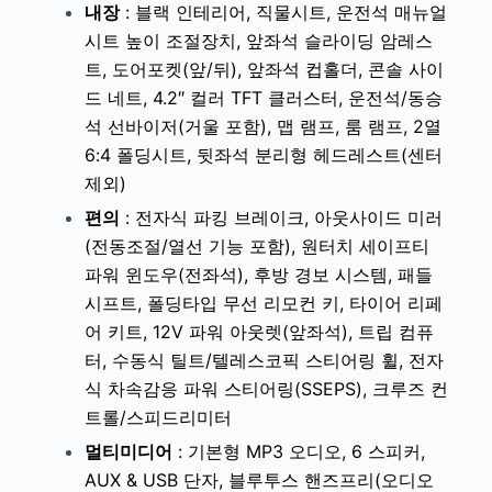
내장
:
블랙 인테리어, 직물시트, 운전석 매뉴얼
시트 높이 조절장치, 앞좌석 슬라이딩 암레스
트, 도어포켓(앞/뒤), 앞좌석 컵홀더, 콘솔 사이
드 네트, 4.2″ 컬러 TFT 클러스터, 운전석/동승
석 선바이저(거울 포함), 맵 램프, 룸 램프, 2열
6:4 폴딩시트, 뒷좌석 분리형 헤드레스트(센터
제외)
편의
:
전자식 파킹 브레이크, 아웃사이드 미러
(전동조절/열선 기능 포함), 원터치 세이프티
파워 윈도우(전좌석), 후방 경보 시스템, 패들
시프트, 폴딩타입 무선 리모컨 키, 타이어 리페
어 키트, 12V 파워 아웃렛(앞좌석), 트립 컴퓨
터, 수동식 틸트/텔레스코픽 스티어링 휠, 전자
식 차속감응 파워 스티어링(SSEPS), 크루즈 컨
트롤/스피드리미터
멀티미디어
:
기본형 MP3 오디오, 6 스피커,
AUX & USB 단자, 블루투스 핸즈프리(오디오