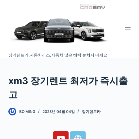
S
k
i
p
t
o
장기렌트카,자동차리스,자동차 많은 혜택 놓치지 마세요
c
o
n
xm3 장기렌트 최저가 즉시출
t
e
고
n
t
BO MING
2023년 04월 04일
장기렌트카