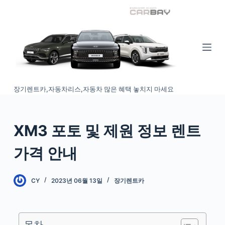
S
k
i
p
t
o
장기렌트카,자동차리스,자동차 많은 혜택 놓치지 마세요
c
o
n
XM3 포토 및 제원 정보 렌트
t
e
가격 안내
n
t
CY
2023년 06월 13일
장기렌트카
목차