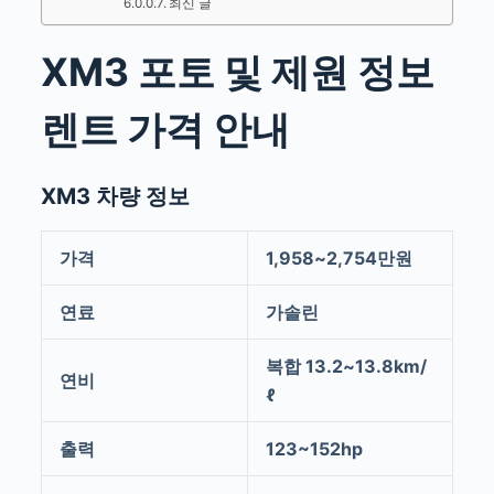
최신 글
XM3 포토 및 제원 정보
렌트 가격 안내
XM3 차량 정보
가격
1,958~2,754만원
연료
가솔린
복합 13.2~13.8km/
연비
ℓ
출력
123~152hp