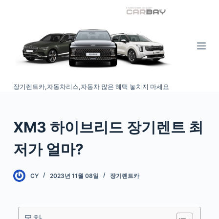
S
k
i
p
t
o
장기렌트카,자동차리스,자동차 많은 혜택 놓치지 마세요
c
o
n
XM3 하이브리드 장기렌트 최
t
e
저가 얼마?
n
t
CY
2023년 11월 08일
장기렌트카
목차