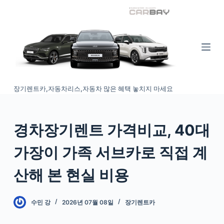
S
k
i
p
t
o
장기렌트카,자동차리스,자동차 많은 혜택 놓치지 마세요
c
o
n
경차장기렌트 가격비교, 40대
t
e
가장이 가족 서브카로 직접 계
n
t
산해 본 현실 비용
수민 강
2026년 07월 08일
장기렌트카