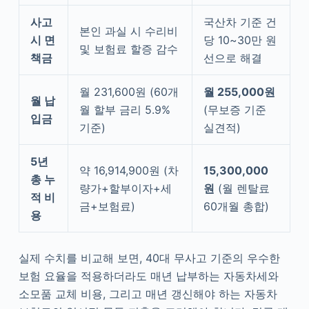
사고
국산차 기준 건
본인 과실 시 수리비
시 면
당 10~30만 원
및 보험료 할증 감수
책금
선으로 해결
월 231,600원 (60개
월 255,000원
월 납
월 할부 금리 5.9%
(무보증 기준
입금
기준)
실견적)
5년
약 16,914,900원 (차
15,300,000
총 누
량가+할부이자+세
원
(월 렌탈료
적 비
금+보험료)
60개월 총합)
용
실제 수치를 비교해 보면, 40대 무사고 기준의 우수한
보험 요율을 적용하더라도 매년 납부하는 자동차세와
소모품 교체 비용, 그리고 매년 갱신해야 하는 자동차