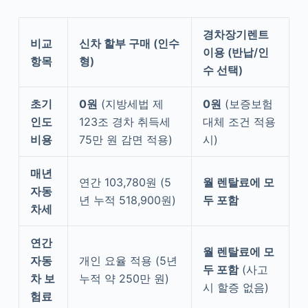
경차장기렌트
비교
신차 할부 구매 (인수
이용 (반납/인
항목
형)
수 선택)
초기
0원
(지방세법 제
0원
(보증보험
인도
123조 경차 취득세
대체 조건 적용
비용
75만 원 감면 적용)
시)
매년
연간 103,780원 (5
월 렌탈료에 모
자동
년 누적 518,900원)
두 포함
차세
연간
월 렌탈료에 모
자동
개인 요율 적용 (5년
두 포함
(사고
차 보
누적 약 250만 원)
시 할증 없음)
험료