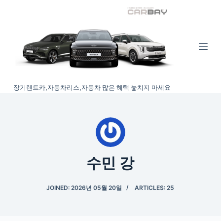
S
k
i
p
t
o
장기렌트카,자동차리스,자동차 많은 혜택 놓치지 마세요
c
o
n
t
e
n
수민 강
t
JOINED: 2026년 05월 20일
ARTICLES: 25