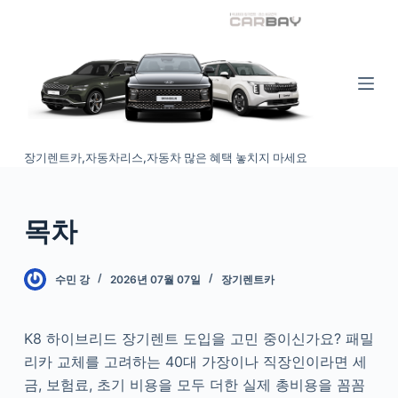
S
k
i
p
t
o
장기렌트카,자동차리스,자동차 많은 혜택 놓치지 마세요
c
o
n
목차
t
e
n
수민 강
2026년 07월 07일
장기렌트카
t
K8 하이브리드 장기렌트 도입을 고민 중이신가요? 패밀
리카 교체를 고려하는 40대 가장이나 직장인이라면 세
금, 보험료, 초기 비용을 모두 더한 실제 총비용을 꼼꼼